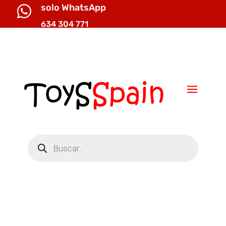
solo WhatsApp

634 304 771

info@toysspain.com
Búsqueda
de
productos