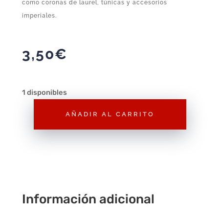
como coronas de laurel, túnicas y accesorios
imperiales.
3,50
€
1 disponibles
AÑADIR AL CARRITO
Figura
Playmobil
César
F190
–
Figura
Información adicional
Suelta
Playmobil