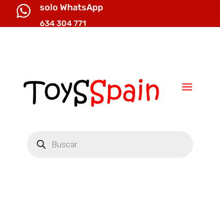
solo WhatsApp

634 304 771

info@toysspain.com
Búsqueda
de
productos