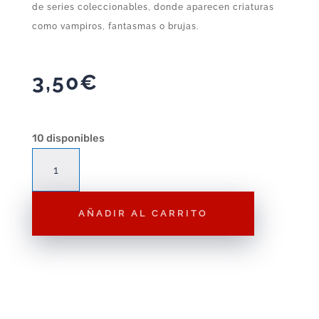
de series coleccionables, donde aparecen criaturas
como vampiros, fantasmas o brujas.
3,50
€
10 disponibles
Figura
Playmobil
Vampiresa
AÑADIR AL CARRITO
F189
–
Figura
Suelta
Playmobil
cantidad