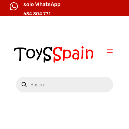
solo WhatsApp

634 304 771

info@toysspain.com
Búsqueda
de
productos