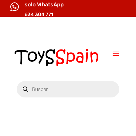
solo WhatsApp

634 304 771

info@toysspain.com
Búsqueda
de
productos