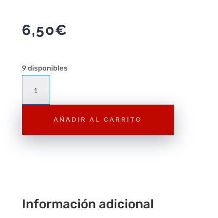
6,50
€
9 disponibles
Figura
Playmobil
Princesas
AÑADIR AL CARRITO
F176
–
Figura
Suelta
Playmobil
cantidad
Información adicional