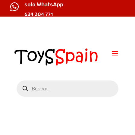
solo WhatsApp

634 304 771

info@toysspain.com
Búsqueda
de
productos