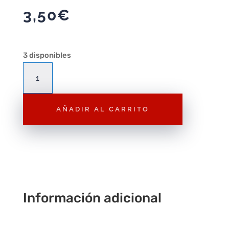
3,50
€
3 disponibles
Figura
Playmobil
Novio
AÑADIR AL CARRITO
F163
–
Figura
Suelta
Playmobil
cantidad
Información adicional