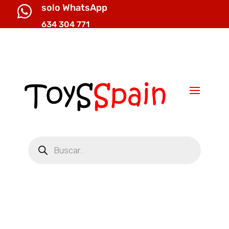
solo WhatsApp

634 304 771

info@toysspain.com
Búsqueda
de
productos