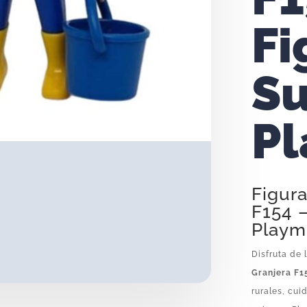
Fi
Su
Pl
Figura
F154 –
Playm
Disfruta de 
Granjera F1
rurales, cui