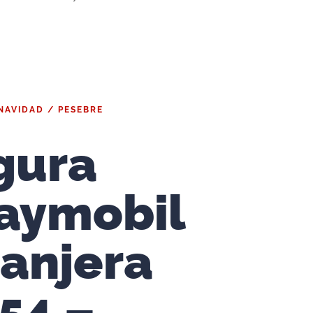
NAVIDAD / PESEBRE
gura
aymobil
anjera
54 –