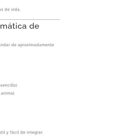
as de vida.
emática de
tándar de aproximadamente
sencillo)
o animal
il y fácil de integrar.