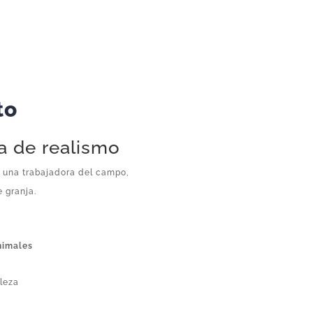
Playmobil
cantidad
to
na de realismo
 una trabajadora del campo,
e granja.
nimales
aleza
y