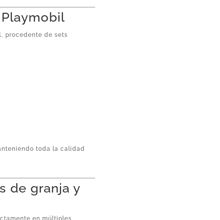
l Playmobil
l
, procedente de sets
anteniendo toda la calidad
s de granja y
ctamente en múltiples