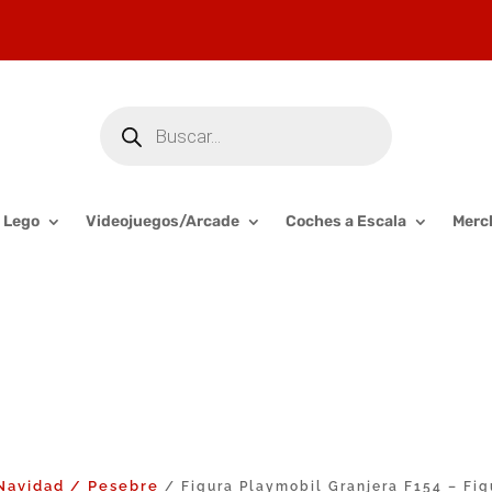
Búsqueda
de
productos
Lego
Videojuegos/Arcade
Coches a Escala
Merc
Navidad / Pesebre
/ Figura Playmobil Granjera F154 – Fig