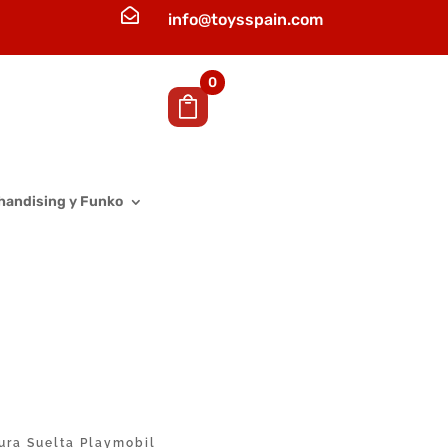

info@toysspain.com
0
handising y Funko
ura Suelta Playmobil