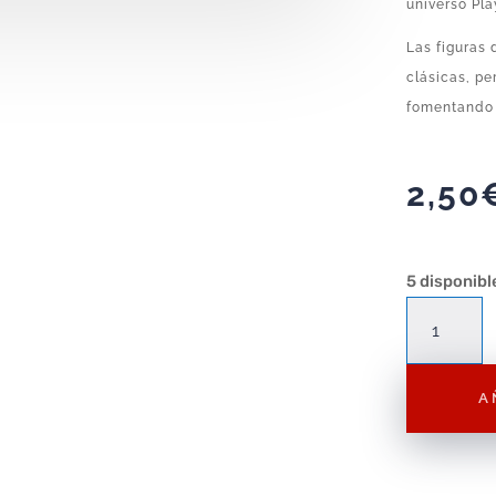
universo Pla
Las figuras 
clásicas, pe
fomentando e
2,50
5 disponibl
Figura
Playmobil
Granjera
A
F154
–
Figura
Suelta