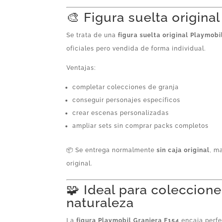
🎨 Figura suelta origina
Se trata de una
figura suelta original Playmobi
oficiales pero vendida de forma individual.
Ventajas:
completar colecciones de granja
conseguir personajes específicos
crear escenas personalizadas
ampliar sets sin comprar packs completos
📦 Se entrega normalmente
sin caja original
, m
original.
🧩 Ideal para coleccione
naturaleza
La
figura Playmobil Granjera F154
encaja perfe