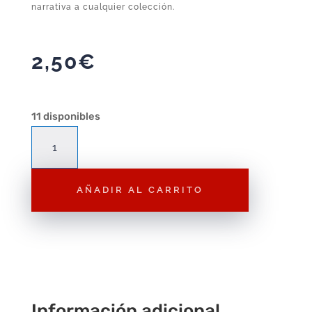
narrativa a cualquier colección.
2,50
€
11 disponibles
Figura
Playmobil
Chico
AÑADIR AL CARRITO
con
Maletín
F142
–
Figura
Suelta
Playmobil
Información adicional