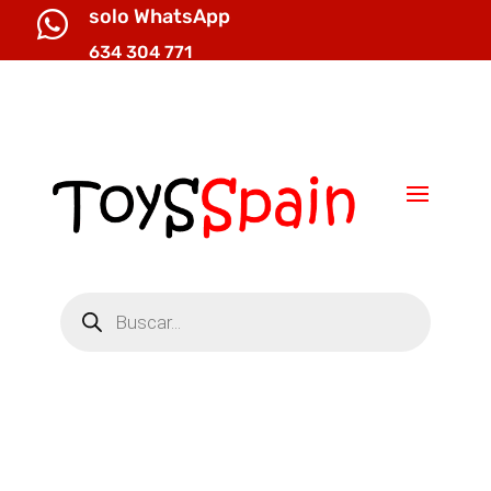
solo WhatsApp

634 304 771

info@toysspain.com
Búsqueda
de
productos