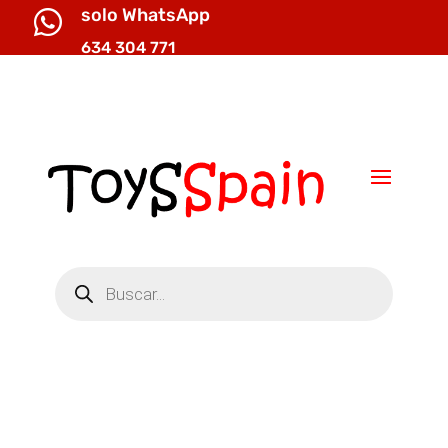
solo WhatsApp

634 304 771

info@toysspain.com
Búsqueda
de
productos