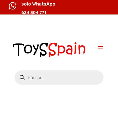
solo WhatsApp

634 304 771

info@toysspain.com
Búsqueda
de
productos