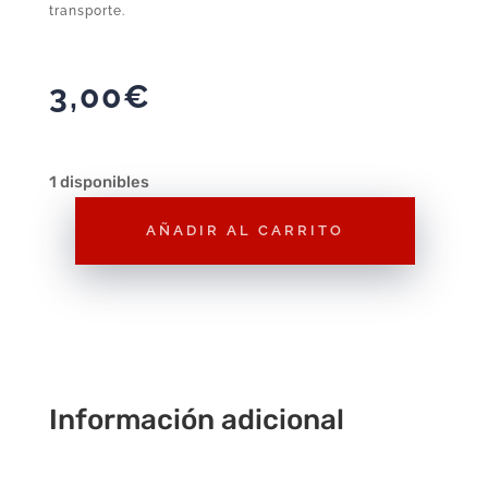
transporte.
3,00
€
1 disponibles
AÑADIR AL CARRITO
Figura
Playmobil
Piloto
Serie
3
F140
Información adicional
–
Figura
Suelta