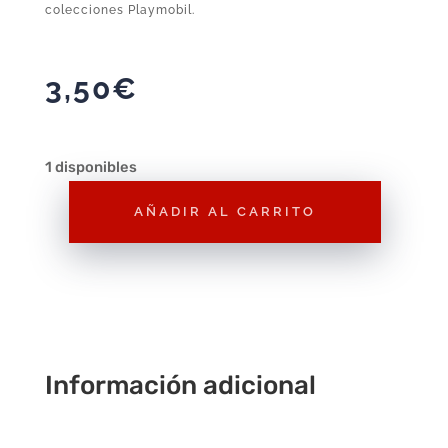
colecciones Playmobil.
3,50
€
1 disponibles
AÑADIR AL CARRITO
Figura
Playmobil
Amazona
Serie
3
F135
Información adicional
–
Figura
Suelta