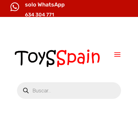
solo WhatsApp

634 304 771

info@toysspain.com
Búsqueda
de
productos