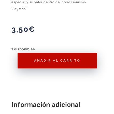
especial y su valor dentro del coleccionismo
Playmobil.
3,50
€
1 disponibles
AÑADIR AL CARRITO
Figura
Playmobil
Vampiresa
Serie
2
F134
Información adicional
–
Figura