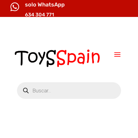
solo WhatsApp

634 304 771

info@toysspain.com
Búsqueda
de
productos