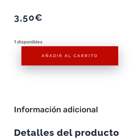
3,50
€
1 disponibles
AÑADIR AL CARRITO
Figura
Playmobil
Ninja
Serie
2
F132
Información adicional
–
Figura
Suelta
Detalles del producto
Playmobil