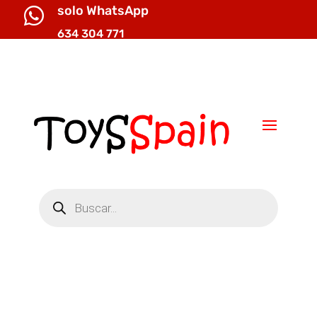
solo WhatsApp

634 304 771

info@toysspain.com
Búsqueda
de
productos