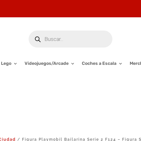
Búsqueda
de
productos
Lego
Videojuegos/Arcade
Coches a Escala
Merc
Ciudad
/ Figura Playmobil Bailarina Serie 2 F124 – Figura 