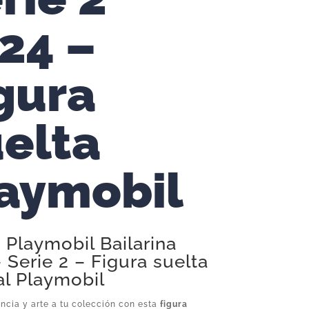
24 –
gura
elta
aymobil
 Playmobil Bailarina
 Serie 2 – Figura suelta
al Playmobil
ncia y arte a tu colección con esta
figura