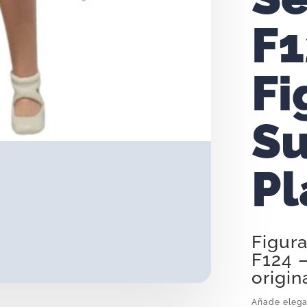
F1
Fi
Su
Pl
Figura
F124 –
origin
Añade elega