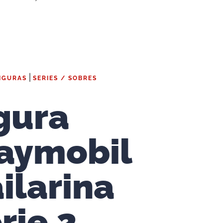
|
IGURAS
SERIES / SOBRES
gura
aymobil
ilarina
rie 2