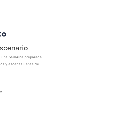
to
escenario
 una bailarina preparada
los y escenas llenas de
lo