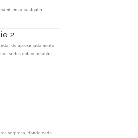
dinamismo a cualquier
ie 2
tándar de aproximadamente
meras series coleccionables.
o
obres sorpresa, donde cada