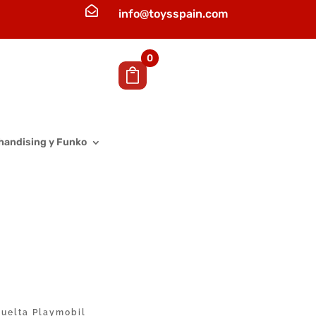

info@toysspain.com
0
handising y Funko
Suelta Playmobil