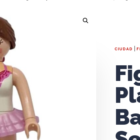
|
CIUDAD
F
Fi
Pl
Ba
Se