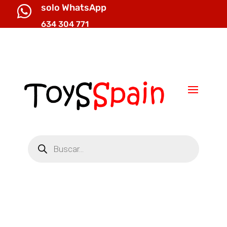
solo WhatsApp

634 304 771

info@toysspain.com
Búsqueda
de
productos