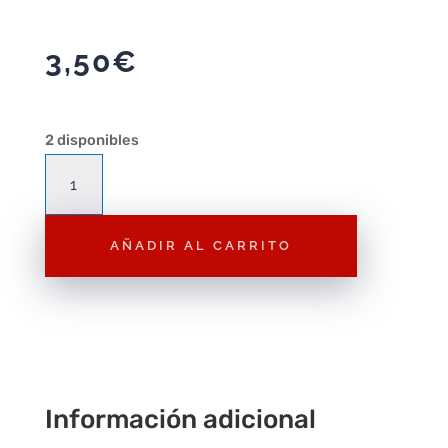
3,50
€
2 disponibles
Figura
Playmobil
Tirolesa
AÑADIR AL CARRITO
Serie
2
F122
–
Figura
Suelta
Playmobil
Información adicional
cantidad