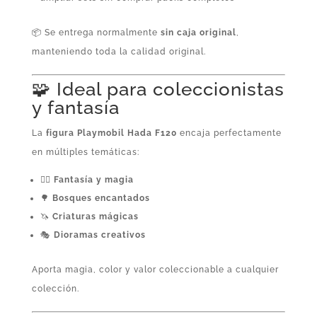
📦 Se entrega normalmente
sin caja original
,
manteniendo toda la calidad original.
🧩 Ideal para coleccionistas
y fantasía
La
figura Playmobil Hada F120
encaja perfectamente
en múltiples temáticas:
🧚‍♀️
Fantasía y magia
🌳
Bosques encantados
🦄
Criaturas mágicas
🎭
Dioramas creativos
Aporta magia, color y valor coleccionable a cualquier
colección.