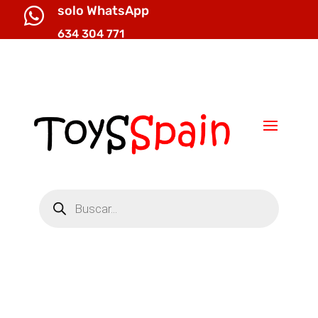
solo WhatsApp

634 304 771

info@toysspain.com
Búsqueda
de
productos