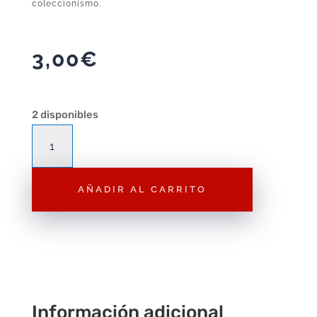
coleccionismo.
3,00
€
2 disponibles
Figura
Playmobil
Hada
AÑADIR AL CARRITO
Serie
4
F120
–
Figura
Suelta
Playmobil
Información adicional