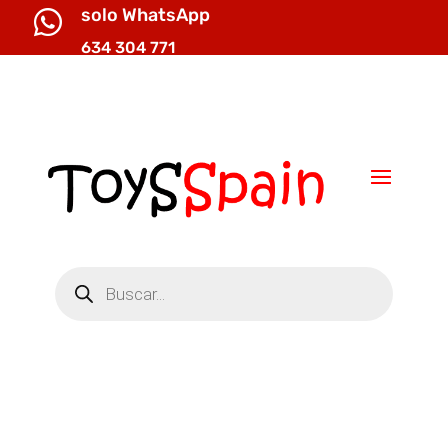
solo WhatsApp

634 304 771

info@toysspain.com
Búsqueda
de
productos