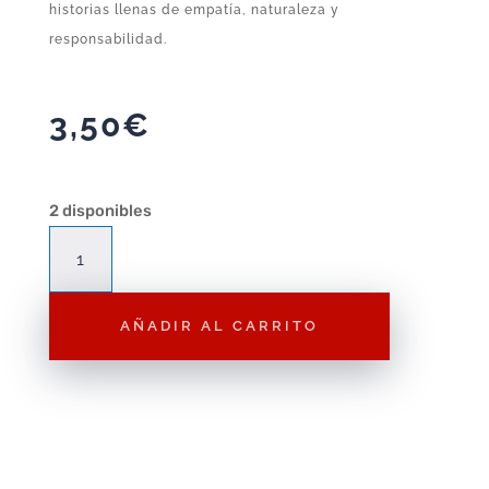
historias llenas de empatía, naturaleza y
responsabilidad.
3,50
€
2 disponibles
Figura
Playmobil
Veterinaria
AÑADIR AL CARRITO
Serie
2
F116
–
Figura
Suelta