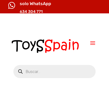
solo WhatsApp

634 304 771

info@toysspain.com
Búsqueda
de
productos