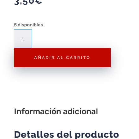
3,50
€
5 disponibles
Figura
Playmobil
Ladrón
AÑADIR AL CARRITO
F106
–
Figura
Suelta
Playmobil
cantidad
Información adicional
Detalles del producto