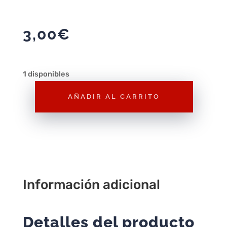
3,00
€
1 disponibles
AÑADIR AL CARRITO
Figura
Playmobil
Criatura
con
Laser
F100
Información adicional
–
Figura
Suelta
Detalles del producto
Playmobil