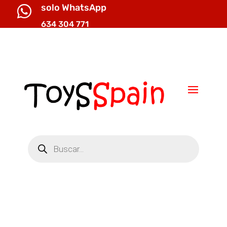
solo WhatsApp

634 304 771

info@toysspain.com
Búsqueda
de
productos