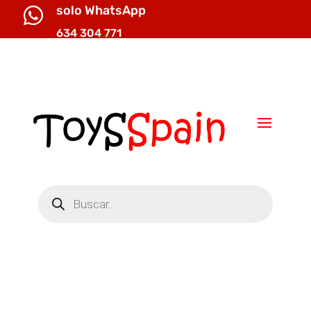
solo WhatsApp

634 304 771

info@toysspain.com
Búsqueda
de
productos