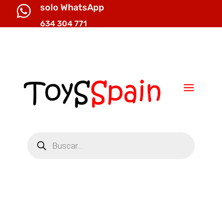
solo WhatsApp

634 304 771

info@toysspain.com
Búsqueda
de
productos