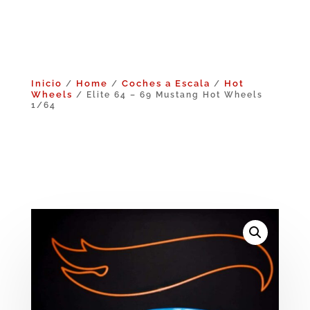
Inicio
Home
Coches a Escala
Hot
/
/
/
Wheels
/ Elite 64 – 69 Mustang Hot Wheels
1/64