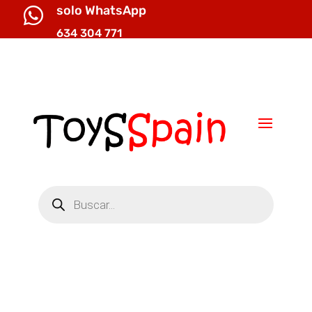
solo WhatsApp

634 304 771

info@toysspain.com
Búsqueda
de
productos