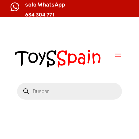
solo WhatsApp

634 304 771

info@toysspain.com
Búsqueda
de
productos