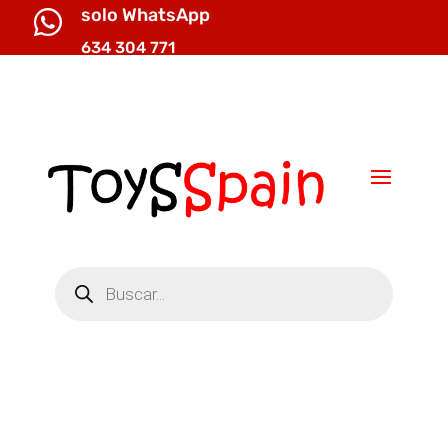
solo WhatsApp

634 304 771

info@toysspain.com
Búsqueda
de
productos