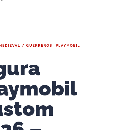
|
MEDIEVAL / GUERREROS
PLAYMOBIL
gura
aymobil
ustom
36 –