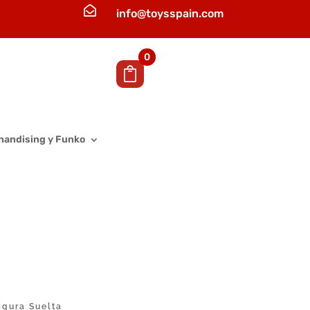

info@toysspain.com
0
handising y Funko
igura Suelta