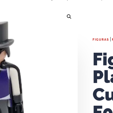
|
FIGURAS
Fi
Pl
C
F0