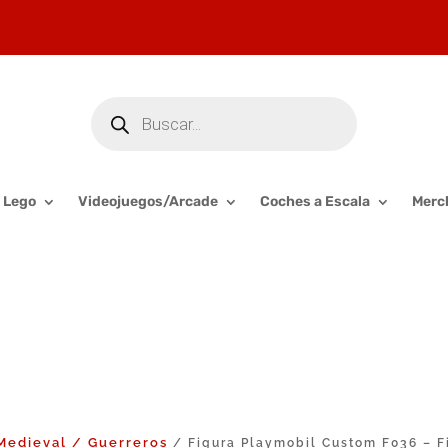
Búsqueda
de
productos
Lego
Videojuegos/Arcade
Coches a Escala
Merc
Medieval / Guerreros
/ Figura Playmobil Custom F036 – F