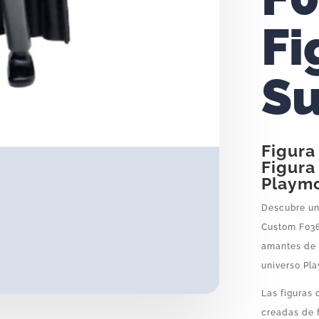
Fi
Su
Figura
Figura
Playmo
Descubre una
Custom F036,
amantes de 
universo Pla
Las figuras
creadas de 