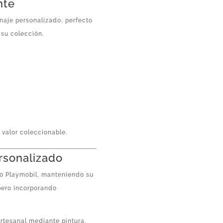
nte
naje personalizado, perfecto
 su colección.
y valor coleccionable.
rsonalizado
co Playmobil, manteniendo su
pero incorporando
artesanal mediante pintura,