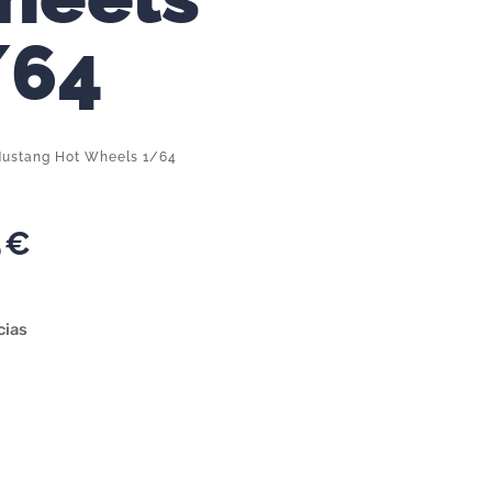
/64
ustang Hot Wheels 1/64
5
€
cias