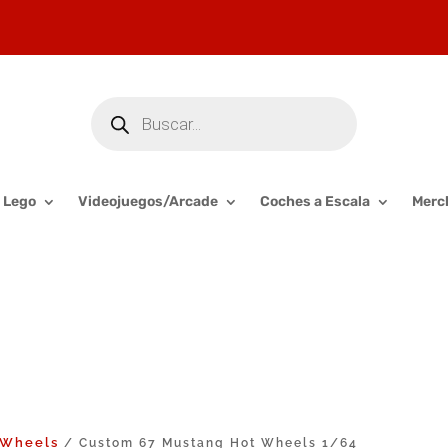
Búsqueda
de
productos
Lego
Videojuegos/Arcade
Coches a Escala
Merc
 Wheels
/ Custom 67 Mustang Hot Wheels 1/64