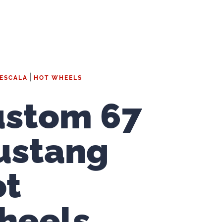
|
 ESCALA
HOT WHEELS
ustom 67
ustang
ot
heels