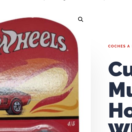
COCHES A
C
M
H
W