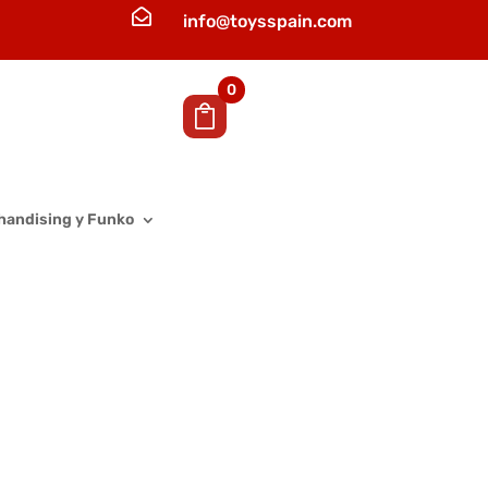

info@toysspain.com
0
handising y Funko