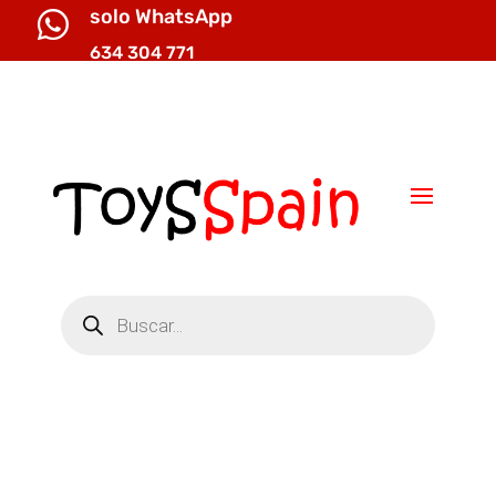
solo WhatsApp

634 304 771

info@toysspain.com
Búsqueda
de
productos