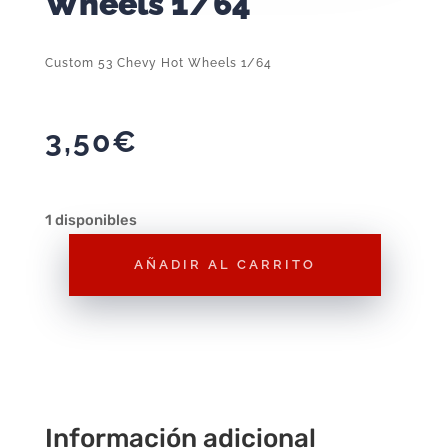
Wheels 1/64
Custom 53 Chevy Hot Wheels 1/64
3,50
€
1 disponibles
AÑADIR AL CARRITO
Custom
53
Chevy
Hot
Wheels
1/64
Información adicional
cantidad