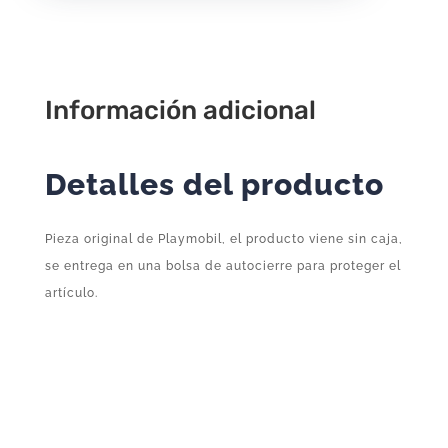
Quirófano
P115
–
Complemento
Información adicional
Suelto
Original
Detalles del producto
Playmobil
cantidad
Pieza original de Playmobil, el producto viene sin caja,
se entrega en una bolsa de autocierre para proteger el
artículo.