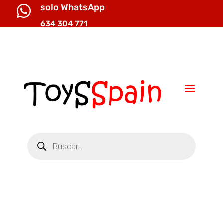
solo WhatsApp

634 304 771

info@toysspain.com
Búsqueda
de
productos