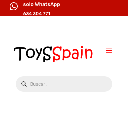
solo WhatsApp

634 304 771

info@toysspain.com
Búsqueda
de
productos