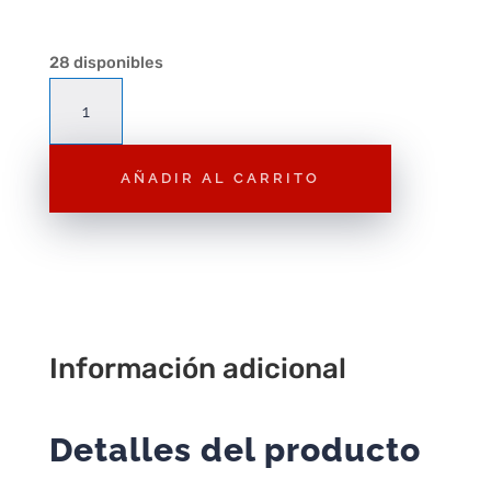
28 disponibles
Accesorio
Playmobil:
Pelo
AÑADIR AL CARRITO
de
Payaso
Naranja
–
Complemento
original
suelto
Información adicional
cantidad
Detalles del producto