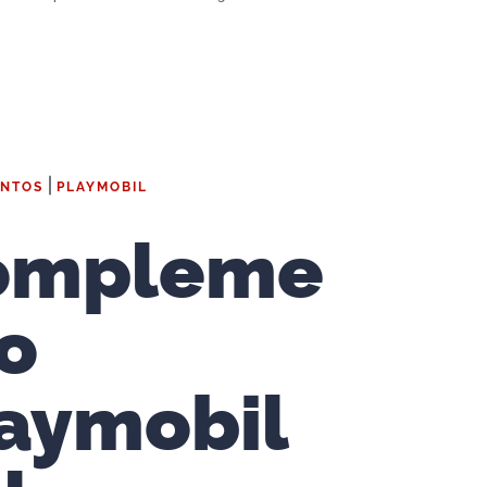
|
NTOS
PLAYMOBIL
ompleme
o
aymobil