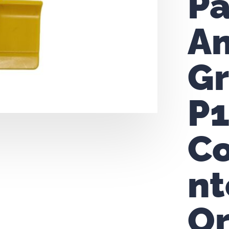
Pa
Am
G
P1
C
nt
Or