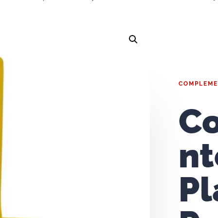
COMPLEME
C
nt
Pl