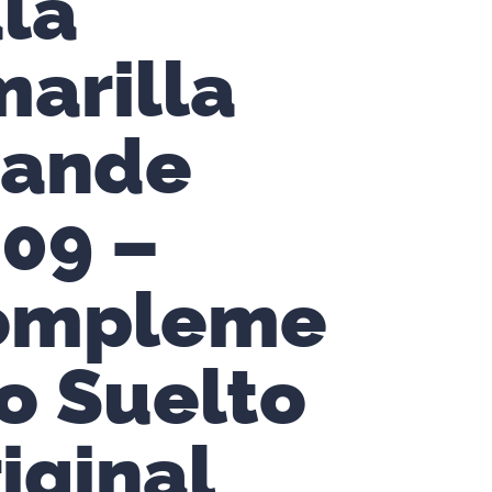
la
arilla
rande
09 –
ompleme
o Suelto
iginal