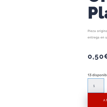
Pl
Pieza origin
entrega en u
0,50
13 disponib
Complemento
Playmobil
Pala
A
Amarilla