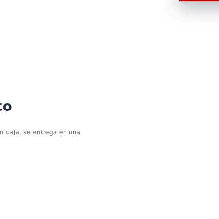
Grande
P109
–
Complemento
Suelto
Original
Playmobil
cantidad
to
in caja, se entrega en una