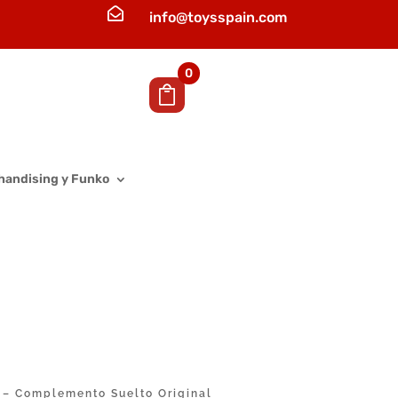

info@toysspain.com
0
handising y Funko
 – Complemento Suelto Original