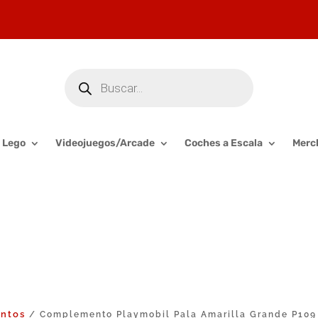
Búsqueda
de
productos
Lego
Videojuegos/Arcade
Coches a Escala
Merc
ntos
/ Complemento Playmobil Pala Amarilla Grande P109