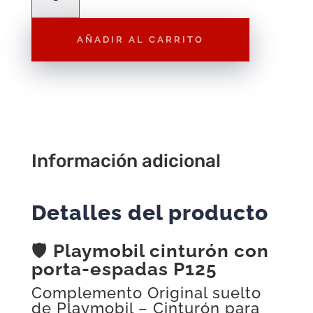
cinturón
con
AÑADIR AL CARRITO
porta‑espadas
P125
cantidad
Información adicional
Detalles del producto
🛡️
Playmobil cinturón con
porta‑espadas P125
Complemento Original suelto
de Playmobil – Cinturón para