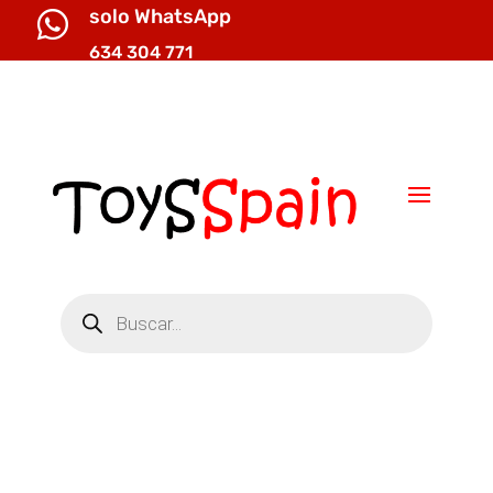
solo WhatsApp

634 304 771

info@toysspain.com
Búsqueda
de
productos