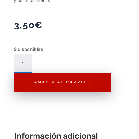
y los ecosistemas.
3,50
€
2 disponibles
Figura
Playmobil
Chica
AÑADIR AL CARRITO
Wiltopia
F021
–
Figura
Suelta
cantidad
Información adicional