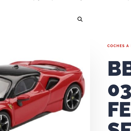
COCHES A
B
03
F
S