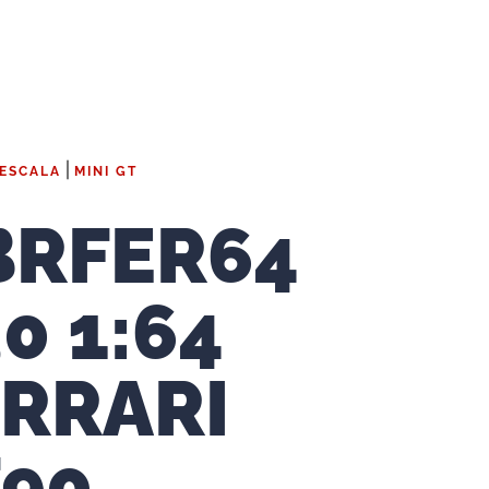
|
 ESCALA
MINI GT
BRFER64
0 1:64
ERRARI
F90