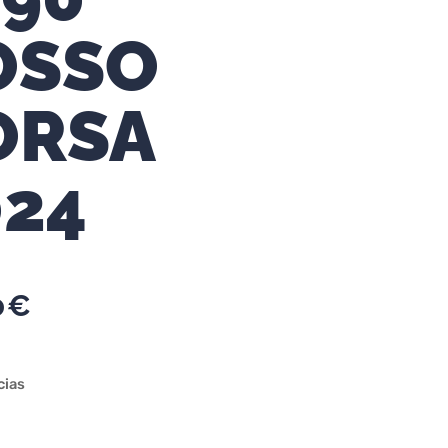
OSSO
ORSA
024
0
€
cias