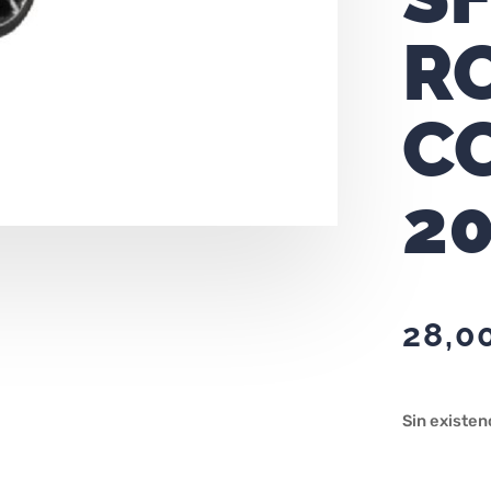
R
C
2
28,0
Sin existen