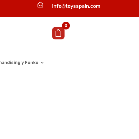

info@toysspain.com
0
handising y Funko