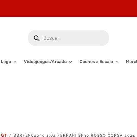
Búsqueda
de
productos
Lego
Videojuegos/Arcade
Coches a Escala
Merc
 GT
/ BBRFER64030 1:64 FERRARI SF90 ROSSO CORSA 2024