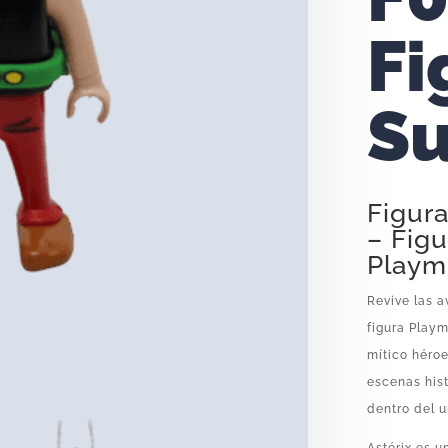
Fi
Su
Figura
– Figu
Playm
Revive las a
figura Playm
mítico héroe
escenas hist
dentro del u