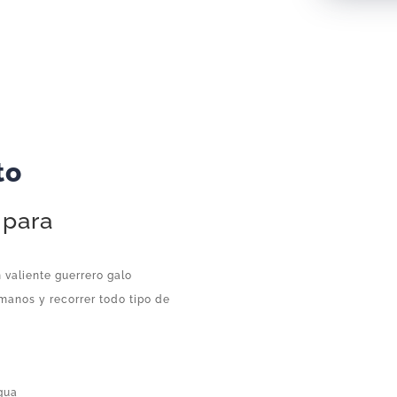
Figura
Suelta
cantidad
to
 para
 valiente guerrero galo
omanos y recorrer todo tipo de
igua