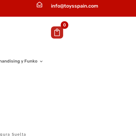

info@toysspain.com
0
handising y Funko
igura Suelta