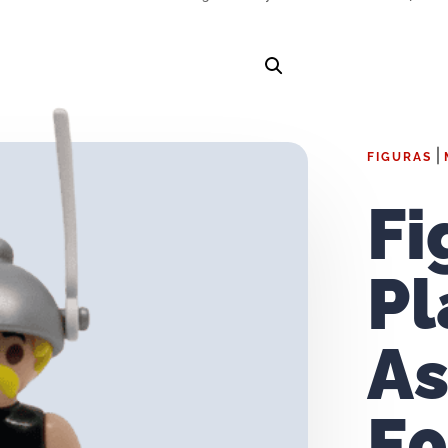
|
FIGURAS
Fi
Pl
As
F0