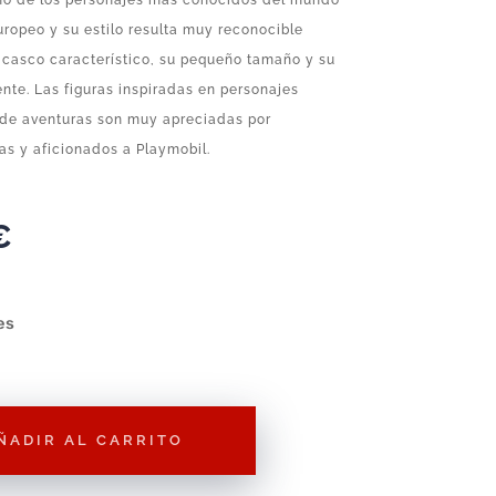
uno de los personajes más conocidos del mundo
ropeo y su estilo resulta muy reconocible
 casco característico, su pequeño tamaño y su
iente. Las figuras inspiradas en personajes
y de aventuras son muy apreciadas por
as y aficionados a Playmobil.
€
es
ÑADIR AL CARRITO