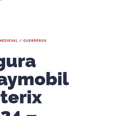
MEDIEVAL / GUERREROS
gura
aymobil
terix
24 –