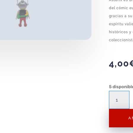
Astérix es 
del cómic eu
gracias a su
espíritu val
históricos 
coleccionist
4,00
5 disponibl
Figura
Playmobil
Asterix
A
F024
–