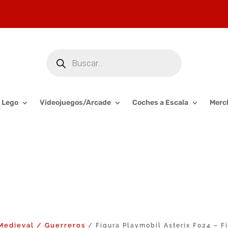
Búsqueda
de
productos
Lego
Videojuegos/Arcade
Coches a Escala
Merc
Medieval / Guerreros
/ Figura Playmobil Asterix F024 – F