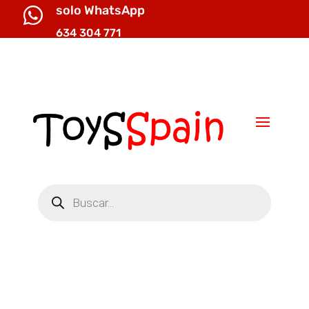
solo WhatsApp

634 304 771

info@toysspain.com
Búsqueda
de
productos