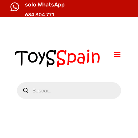
solo WhatsApp

634 304 771

info@toysspain.com
Búsqueda
de
productos