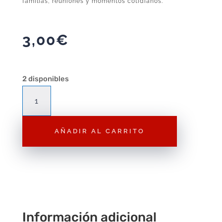
familias, reuniones y momentos cotidianos.
3,00
€
2 disponibles
Figura
Playmobil
Abuela
AÑADIR AL CARRITO
F014
–
Figura
Suelta
cantidad
Información adicional