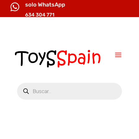
solo WhatsApp

634 304 771

info@toysspain.com
Búsqueda
de
productos