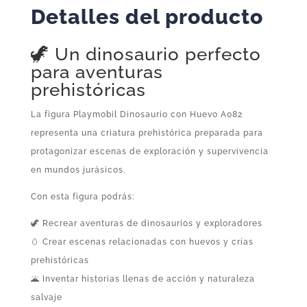
Suelta
Detalles del producto
Original
Playmobil
🦖 Un dinosaurio perfecto
cantidad
para aventuras
prehistóricas
La figura Playmobil Dinosaurio con Huevo A082
representa una criatura prehistórica preparada para
protagonizar escenas de exploración y supervivencia
en mundos jurásicos.
Con esta figura podrás:
🦖 Recrear aventuras de dinosaurios y exploradores
🥚 Crear escenas relacionadas con huevos y crías
prehistóricas
🌋 Inventar historias llenas de acción y naturaleza
salvaje