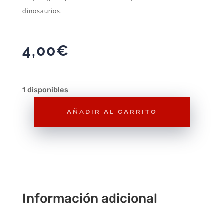
dinosaurios.
4,00
€
1 disponibles
AÑADIR AL CARRITO
Animal
Playmobil
Dinosaurio
con
Huevo
A082
Información adicional
–
Figura