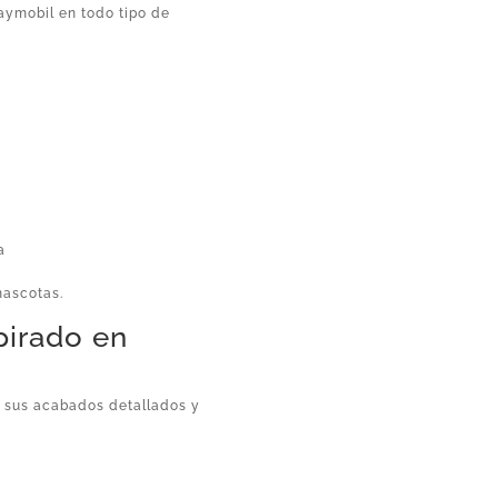
aymobil en todo tipo de
a
mascotas.
pirado en
r sus acabados detallados y