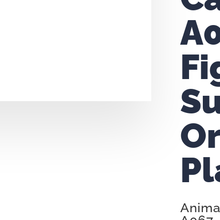
A0
Fi
Su
Or
Pl
Anima