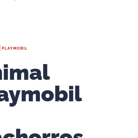
|
PLAYMOBIL
imal
aymobil
chorros