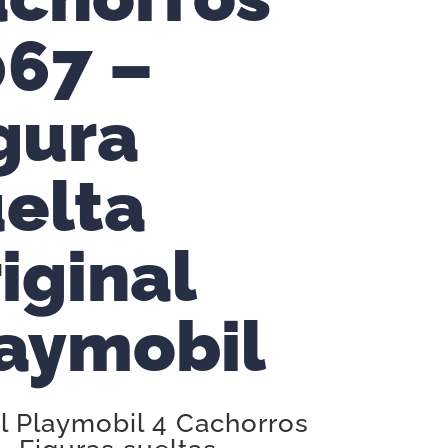
67 –
gura
elta
iginal
aymobil
l Playmobil 4 Cachorros