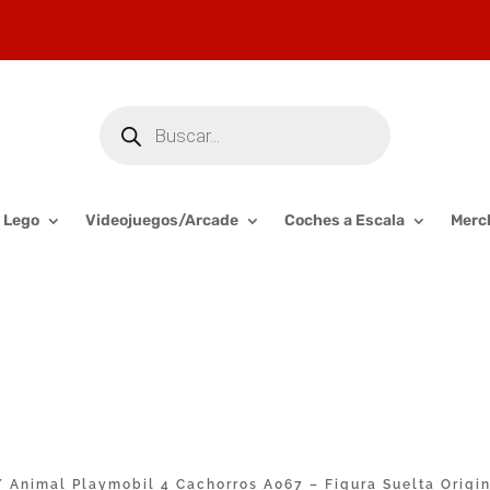
Búsqueda
de
productos
Lego
Videojuegos/Arcade
Coches a Escala
Merc
 Animal Playmobil 4 Cachorros A067 – Figura Suelta Origi