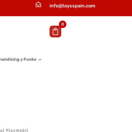

info@toysspain.com
0
handising y Funko
nal Playmobil