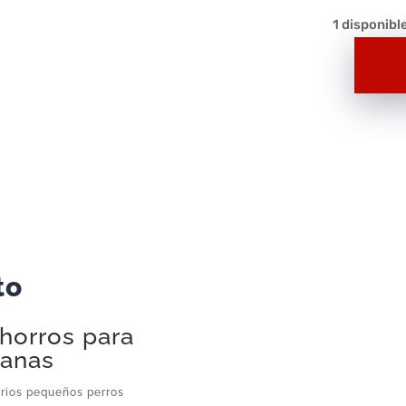
1 disponibl
Animal
Playmobil
4
Cachorros
A067
–
Figura
Suelta
Original
to
Playmobil
cantidad
horros para
banas
arios pequeños perros