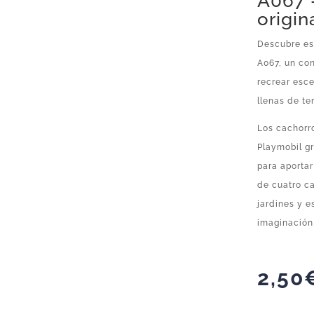
A067 
origin
Descubre es
A067, un con
recrear esce
llenas de te
Los cachorr
Playmobil g
para aportar
de cuatro ca
jardines y e
imaginación
2,50