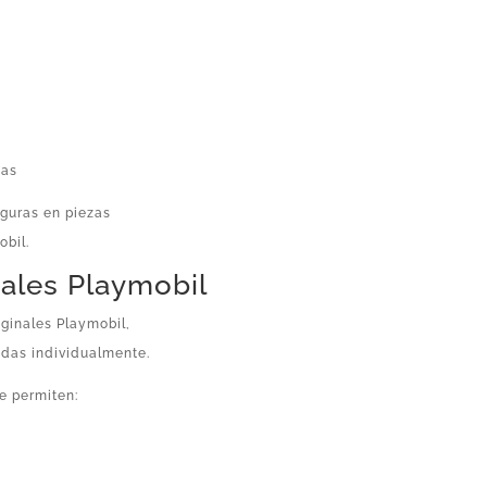
nas
iguras en piezas
obil.
nales Playmobil
iginales Playmobil,
adas individualmente.
e permiten: