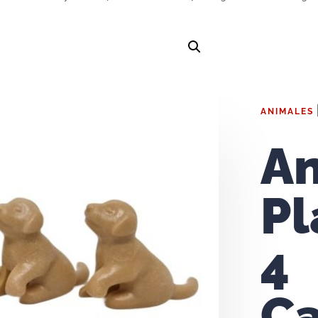
ANIMALES
An
Pl
4
Ca