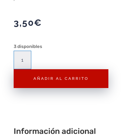
3,50
€
3 disponibles
Animal
Playmobil
Cría
AÑADIR AL CARRITO
de
Dinosaurio
Azul
A062
–
Figura
Suelta
Información adicional