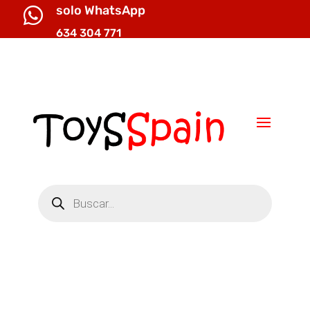
solo WhatsApp

634 304 771

info@toysspain.com
Búsqueda
de
productos