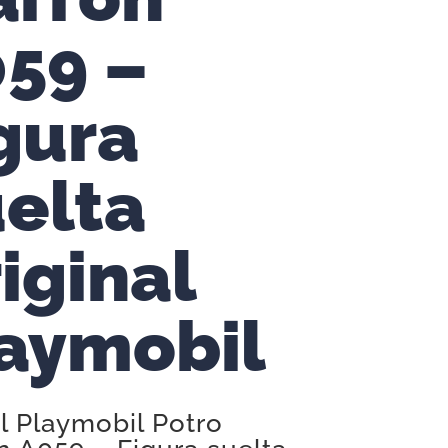
59 –
gura
elta
iginal
aymobil
l Playmobil Potro