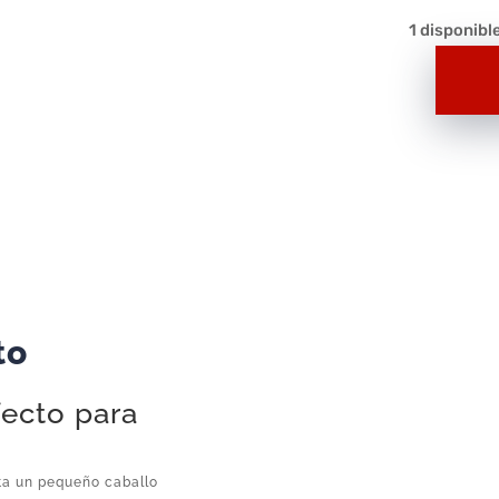
1 disponibl
Animal
Playmobil
Potro
Marrón
A059
–
Figura
Suelta
Original
to
Playmobil
cantidad
fecto para
ta un pequeño caballo