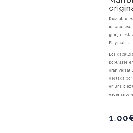
Marró
origin
Descubre es
un precioso 
granja, esta
Playmobil.
Los caballo
populares en
gran versati
destaca por 
en una pieza
escenarios e
1,00