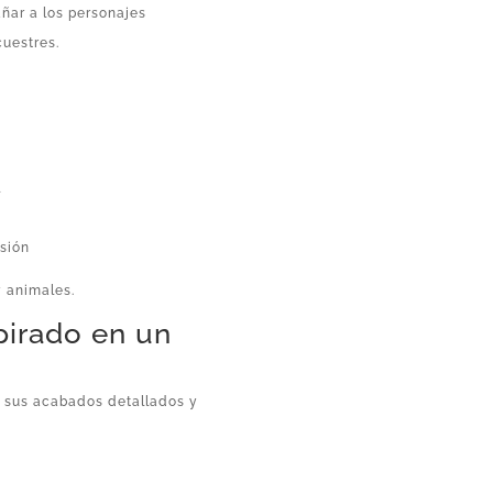
ñar a los personajes
cuestres.
l
rsión
y animales.
pirado en un
r sus acabados detallados y