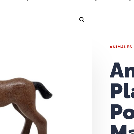
ANIMALES
An
Pl
Po
M