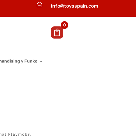

info@toysspain.com
0
handising y Funko
inal Playmobil