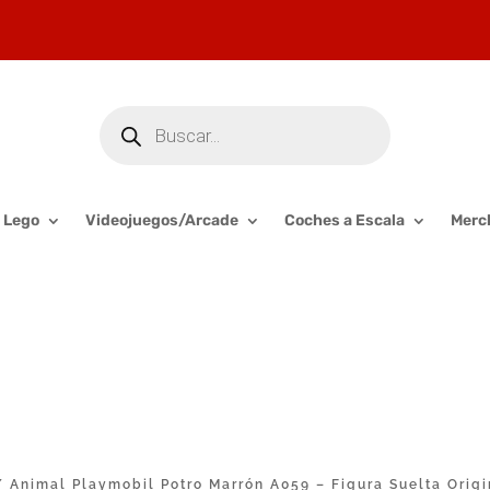
Búsqueda
de
productos
Lego
Videojuegos/Arcade
Coches a Escala
Merc
 Animal Playmobil Potro Marrón A059 – Figura Suelta Orig