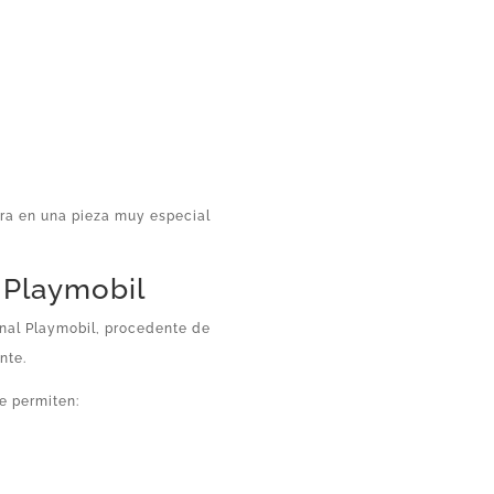
a
ura en una pieza muy especial
l Playmobil
inal Playmobil, procedente de
nte.
e permiten: