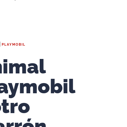
|
PLAYMOBIL
imal
aymobil
tro
arrón