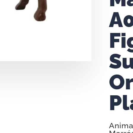
A0
Fi
Su
Or
Pl
Anima