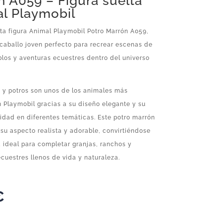
n A059 – Figura suelta
al Playmobil
ta figura Animal Playmobil Potro Marrón A059,
caballo joven perfecto para recrear escenas de
blos y aventuras ecuestres dentro del universo
s y potros son unos de los animales más
 Playmobil gracias a su diseño elegante y su
lidad en diferentes temáticas. Este potro marrón
su aspecto realista y adorable, convirtiéndose
 ideal para completar granjas, ranchos y
cuestres llenos de vida y naturaleza.
€