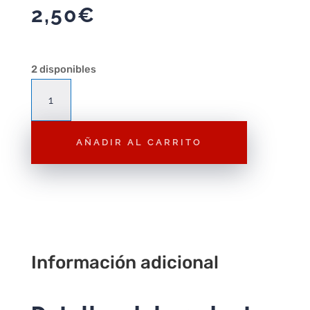
2,50
€
2 disponibles
Animal
Playmobil
Caballo
AÑADIR AL CARRITO
Moteado
A050
–
Figura
Suelta
Original
Playmobil
Información adicional
cantidad