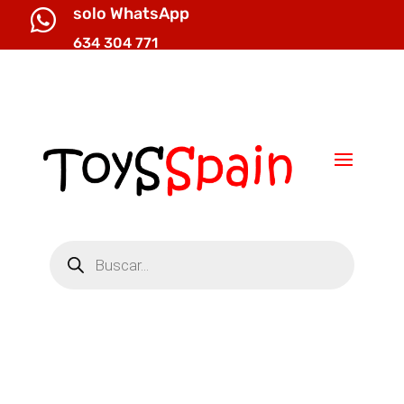
solo WhatsApp

634 304 771

info@toysspain.com
Búsqueda
de
productos