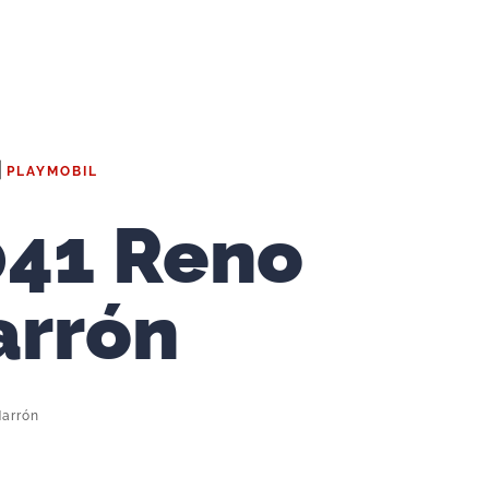
|
PLAYMOBIL
41 Reno
arrón
arrón