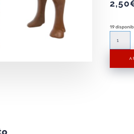
2,50
19 disponib
A041
Reno
Marrón
A
cantidad
to