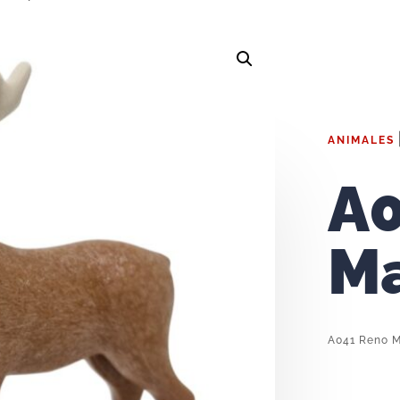
ANIMALES
A0
M
A041 Reno M