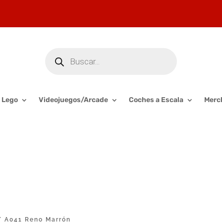
Búsqueda
de
productos
Lego
Videojuegos/Arcade
Coches a Escala
Merc
 A041 Reno Marrón