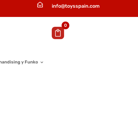

info@toysspain.com
0
handising y Funko