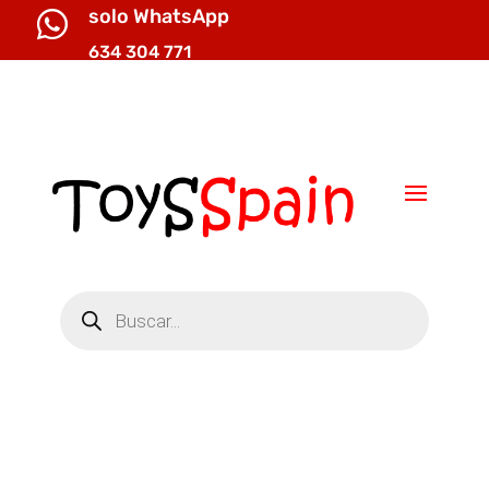
solo WhatsApp

634 304 771

info@toysspain.com
Búsqueda
de
productos