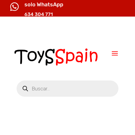
solo WhatsApp

634 304 771

info@toysspain.com
Búsqueda
de
productos