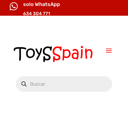
solo WhatsApp

634 304 771

info@toysspain.com
Búsqueda
de
productos