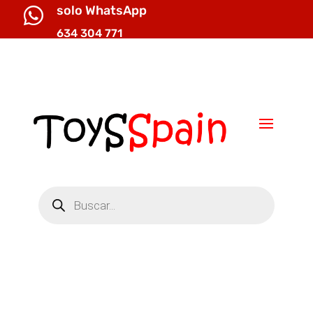
solo WhatsApp

634 304 771

info@toysspain.com
Búsqueda
de
productos