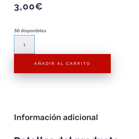
3,00
€
30 disponibles
A021
Cría
de
AÑADIR AL CARRITO
Dinosaurio
verde
cantidad
Información adicional