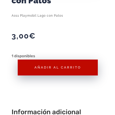
con Patos
A011 Playmobil Lago con Patos
3,00
€
1 disponibles
AÑADIR AL CARRITO
A011
Playmobil
Lago
con
Patos
cantidad
Información adicional