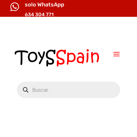
solo WhatsApp

634 304 771

info@toysspain.com
Búsqueda
de
productos