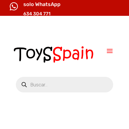
solo WhatsApp

634 304 771

info@toysspain.com
Búsqueda
de
productos