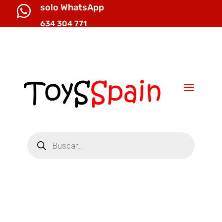
solo WhatsApp

634 304 771

info@toysspain.com
Búsqueda
de
productos