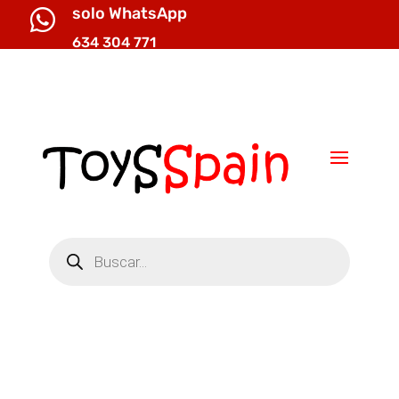
solo WhatsApp

634 304 771

info@toysspain.com
Búsqueda
de
productos